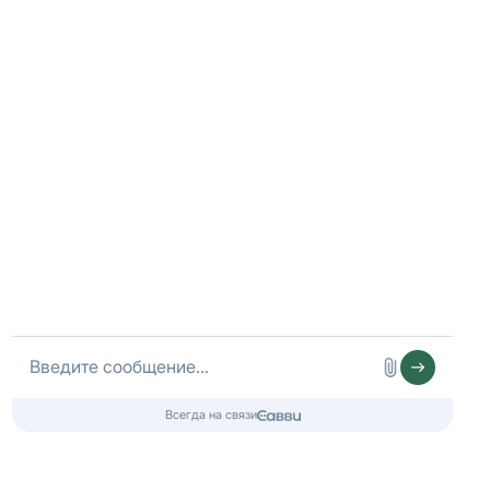
ИП СИНЕЛЬНИКОВ М.О., ИНН 780227065820, ОГРНИП
325784700228597
© 2020-2026 Двери Енот
СПб, Большеохтинский проспект 10