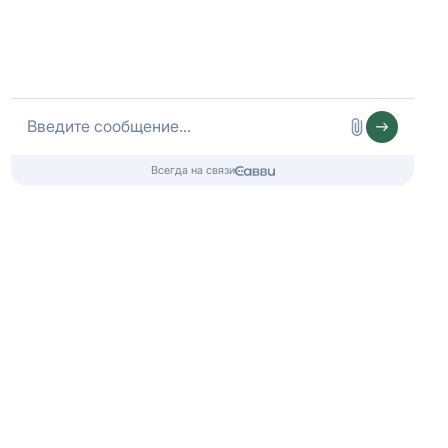
☎️ +7 (812) 317-07-50
Работаем ежедневно
10:00 - 20:00
пн-пт
11:00 - 19:00
сб-вс
Двери Енот
Вконтакте
Двери Енот
WhatsApp
Информация, размещенная на настоящем сайте, не является
публичной офертой.
Регламент о защите персональных данных
.
Согласие лица на
обработку персональных данных
.
Политика использования