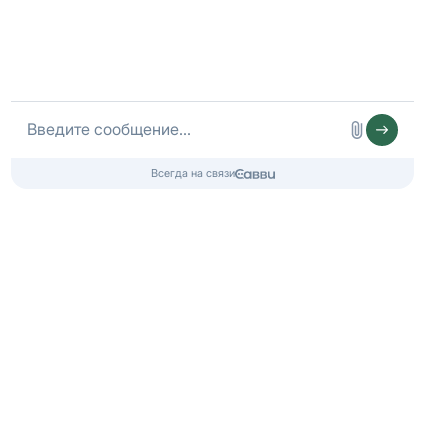
© 2020-2026 Двери Енот
СПб, Большеохтинский проспект 10
☎️ +7 (812) 317-07-50
Работаем ежедневно
10:00 - 20:00
пн-пт
11:00 - 19:00
сб-вс
Двери Енот
Вконтакте
Двери Енот
WhatsApp