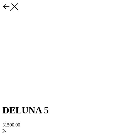
DELUNA 5
31500,00
р.